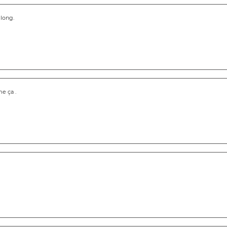
 long.
e ça .