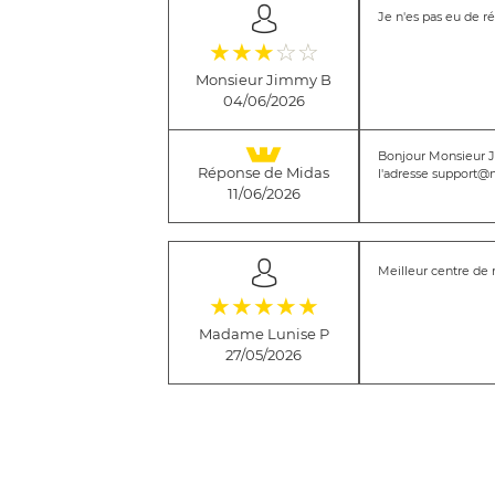
Je n'es pas eu de r
(*)
(*)
(*)
( )
( )
★
★
★
☆
☆
Monsieur Jimmy B
04/06/2026
Bonjour Monsieur Ji
Réponse de Midas
l'adresse support@
11/06/2026
Meilleur centre de 
(*)
(*)
(*)
(*)
(*)
★
★
★
★
★
Madame Lunise P
27/05/2026