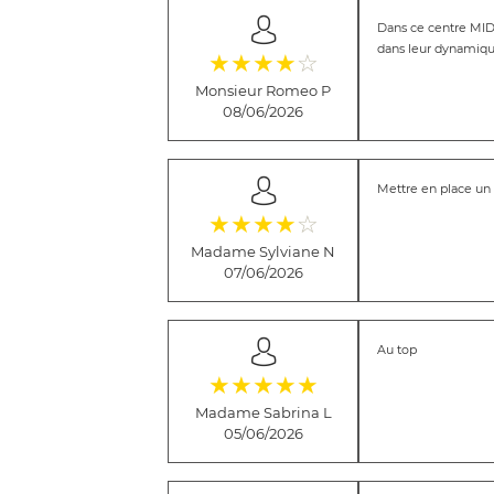
Dans ce centre MIDA
dans leur dynamique
(*)
(*)
(*)
(*)
( )
★
★
★
★
☆
Monsieur Romeo P
08/06/2026
Mettre en place un s
(*)
(*)
(*)
(*)
( )
★
★
★
★
☆
Madame Sylviane N
07/06/2026
Au top
(*)
(*)
(*)
(*)
(*)
★
★
★
★
★
Madame Sabrina L
05/06/2026