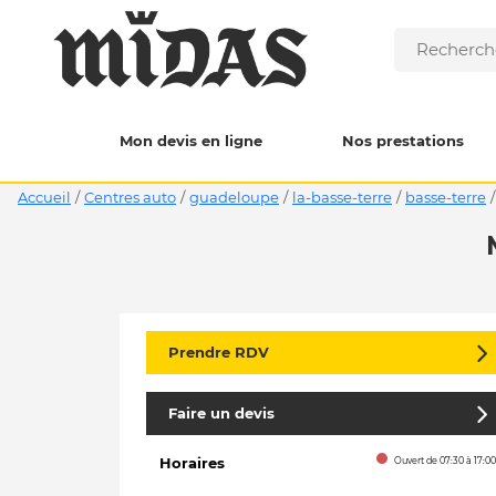
Mon devis en ligne
Nos prestations
Accueil
/
Centres auto
/
guadeloupe
/
la-basse-terre
/
basse-terre
/
Prendre RDV
Faire un devis
Horaires
Ouvert de 07:30 à 17:00