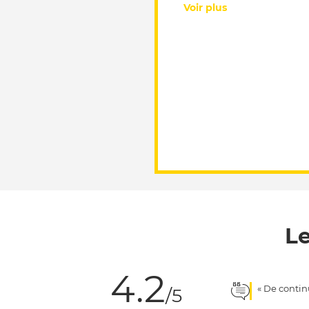
Voir plus
Le
4.2
« De contin
/5