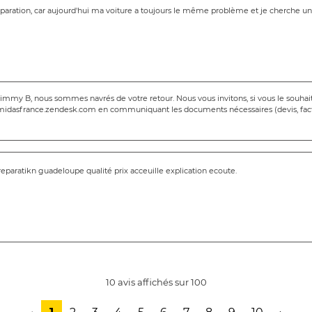
éparation, car aujourd'hui ma voiture a toujours le même problème et je cherche u
mmy B, nous sommes navrés de votre retour. Nous vous invitons, si vous le souhaite
midasfrance.zendesk.com en communiquant les documents nécessaires (devis, fact
reparatikn guadeloupe qualité prix acceuille explication ecoute.
10 avis affichés sur 100