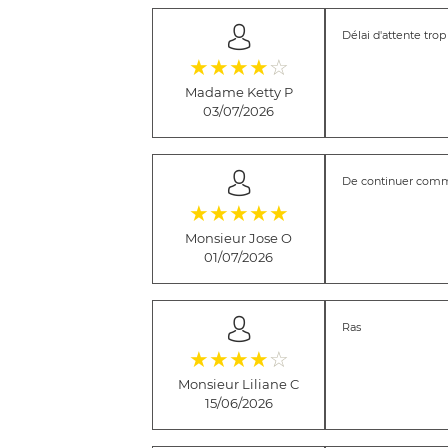
Délai d'attente trop
(*)
(*)
(*)
(*)
( )
★
★
★
★
☆
Madame Ketty P
03/07/2026
De continuer comm
(*)
(*)
(*)
(*)
(*)
★
★
★
★
★
Monsieur Jose O
01/07/2026
Ras
(*)
(*)
(*)
(*)
( )
★
★
★
★
☆
Monsieur Liliane C
15/06/2026