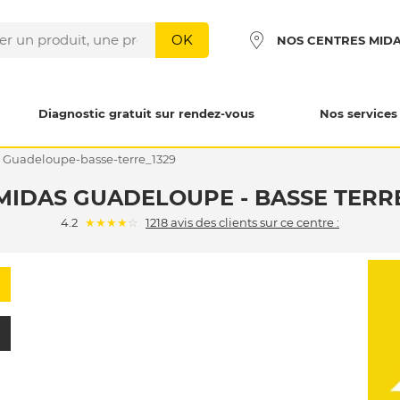
OK
NOS CENTRES MID
Diagnostic gratuit sur rendez-vous
Nos services
guadeloupe-basse-terre_1329
MIDAS GUADELOUPE - BASSE TERR
(*)
(*)
(*)
(*)
( )
4.2
★
★
★
★
☆
1218 avis des clients sur ce centre :