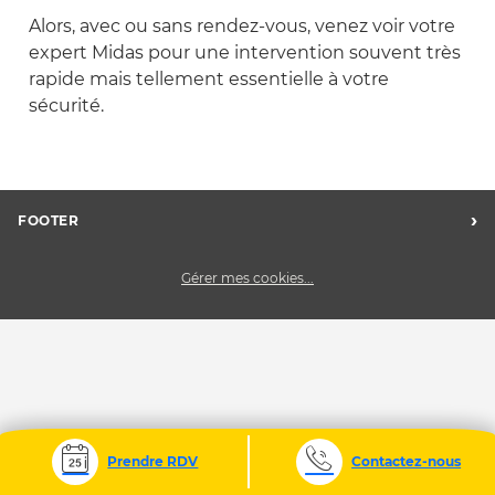
Alors, avec ou sans rendez-vous, venez voir votre
expert Midas pour une intervention souvent très
rapide mais tellement essentielle à votre
sécurité.
›
FOOTER
FAQ
Gérer mes cookies...
Nos centres
Charte des données personnelles
CGV
Midas France
Charte des cookies
Nous contacter
Prendre RDV
Contactez-nous