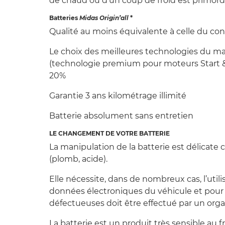
de chaud ou d’un coup de froid est primordi
Batteries
Midas Origin’all
*
Qualité au moins équivalente à celle du co
Le choix des meilleures technologies du ma
(technologie premium pour moteurs Start &
20%
Garantie 3 ans kilométrage illimité
Batterie absolument sans entretien
LE CHANGEMENT DE VOTRE BATTERIE
La manipulation de la batterie est délicat
(plomb, acide).
Elle nécessite, dans de nombreux cas, l’util
données électroniques du véhicule et pour l
défectueuses doit être effectué par un org
La batterie est un produit très sensible au fr