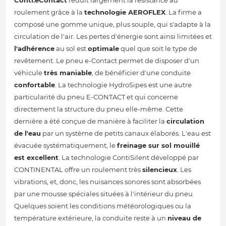
Conti.eContact
réduit largement la résistance au
roulement grâce à la
technologie AEROFLEX
. La firme a
composé une gomme unique, plus souple, qui s'adapte à la
circulation de l'air. Les pertes d'énergie sont ainsi limitées et
l'adhérence
au sol est
optimale
quel que soit le type de
revêtement. Le pneu e-Contact permet de disposer d'un
véhicule
très maniable
, de bénéficier d'une conduite
confortable
. La technologie HydroSipes est une autre
particularité du pneu E-CONTACT et qui concerne
directement la structure du pneu elle-même. Cette
dernière a été conçue de manière à faciliter la
circulation
de l'eau
par un système de petits canaux élaborés. L'eau est
évacuée systématiquement, le
freinage sur sol mouillé
est excellent
. La technologie ContiSilent développé par
CONTINENTAL offre un roulement très
silencieux
. Les
vibrations, et, donc, les nuisances sonores sont absorbées
par une mousse spéciales situées à l'intérieur du pneu.
Quelques soient les conditions météorologiques ou la
température extérieure, la conduite reste à un
niveau de