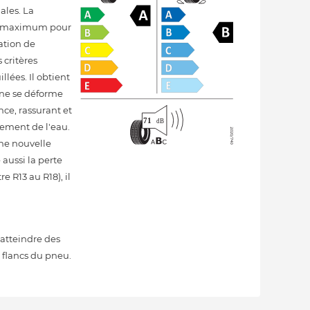
ales. La
 au maximum pour
ation de
 critères
lées. Il obtient
 ne se déforme
ce, rassurant et
lement de l'eau.
ne nouvelle
aussi la perte
 R13 au R18), il
 atteindre des
 flancs du pneu.