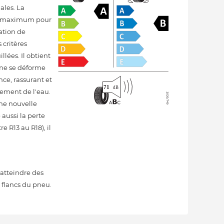
ales. La
 au maximum pour
ation de
 critères
lées. Il obtient
 ne se déforme
ce, rassurant et
lement de l'eau.
ne nouvelle
aussi la perte
 R13 au R18), il
 atteindre des
 flancs du pneu.