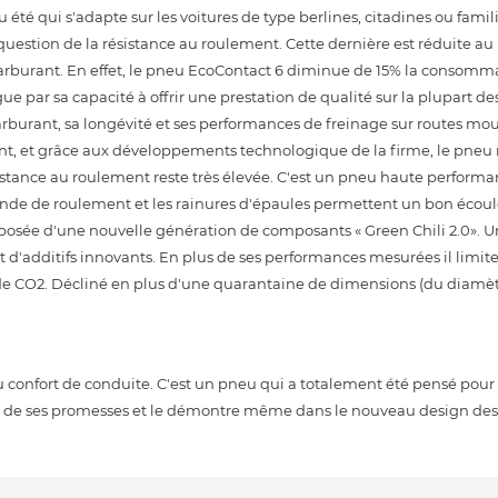
té qui s'adapte sur les voitures de type berlines, citadines ou famili
 question de la résistance au roulement. Cette dernière est réduite
rburant. En effet, le pneu EcoContact 6 diminue de 15% la consomm
e par sa capacité à offrir une prestation de qualité sur la plupart des
rburant, sa longévité et ses performances de freinage sur routes mouil
ent, et grâce aux développements technologique de la firme, le pneu
stance au roulement reste très élevée. C'est un pneu haute performan
 bande de roulement et les rainures d'épaules permettent un bon écou
sée d'une nouvelle génération de composants « Green Chili 2.0». U
'additifs innovants. En plus de ses performances mesurées il limite 
 de CO2. Décliné en plus d'une quarantaine de dimensions (du diamètre
du confort de conduite. C'est un pneu qui a totalement été pensé pour
r de ses promesses et le démontre même dans le nouveau design des