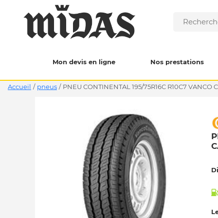
Mon devis en ligne
Nos prestations
Accueil
/
pneus
/
PNEU CONTINENTAL 195/75R16C R10C7 VANCO 
P
C
D
Le