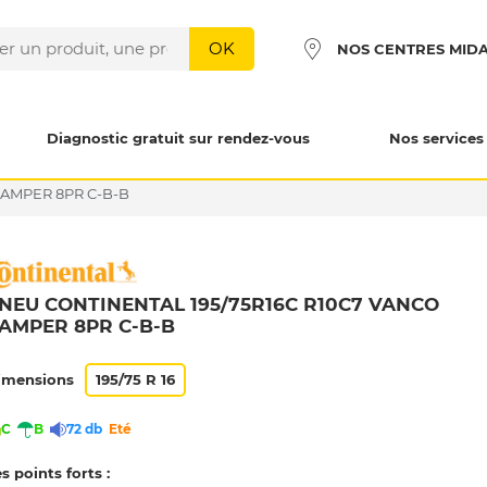
OK
NOS CENTRES MID
Diagnostic gratuit sur rendez-vous
Nos services
CAMPER 8PR C-B-B
NEU CONTINENTAL 195/75R16C R10C7 VANCO
AMPER 8PR C-B-B
imensions
195/75 R 16
C
B
72 db
Eté
s points forts :