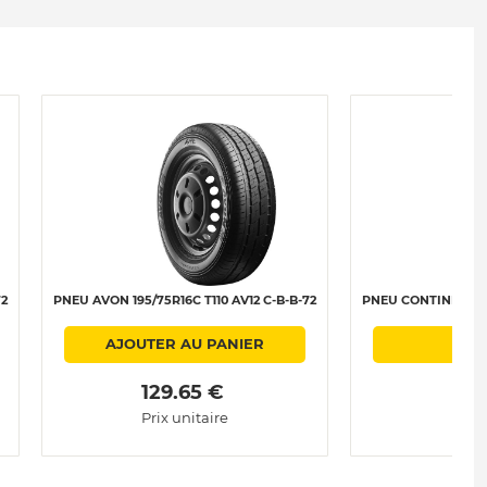
72
PNEU AVON 195/75R16C T110 AV12 C-B-B-72
PNEU CONTINENTAL 
AJOUTER AU PANIER
 129.65 € 
Prix unitaire