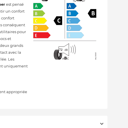
per
est pensé
ir un confort
 confort
us conséquent
tilitaires pour
ocs et
e deux grands
tact avec la
lée. Les
ient uniquement
ment appropriée