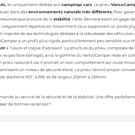
TAL
, et uniquement dédiée aux
campings cars
. Le pneu
VancoCam
voluer dans des
environnements naturels très différents.
Pour garant
e pneumatique procure de la
stabilité
. Cette dernière étant un gage de
ont inégalement réparties et, notamment ceux supportant un poids pl
t inspirée de ses technologies dédiées à la robustesse des véhicules u
oCamper a un profil plus rigide, particulièrement peu sensible aux ch
ant
à l'usure et risque d'abrasion. La structure du pneu, composée d
e ne pas faire barrage), ainsi la gomme du VancoCamper reste en con
un pneu rassurant car il promet un bon comportement sur route mouil
garantissent un niveau de sécurité élevé. Le pneu VancoCamper conv
s de diamètre R15'' à R16''et de largeur 215mm à 235mm.
ande au service de la sécurité et de la stabilité. Une offre parfaite
sser de bonnes vacances !!