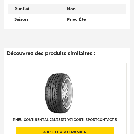
Runflat
Non
Saison
Pneu Été
Découvrez des produits similaires :
PNEU CONTINENTAL 225/45R17 Y91 CONTI SPORTCONTACT 5
PN
AJOUTER AU PANIER