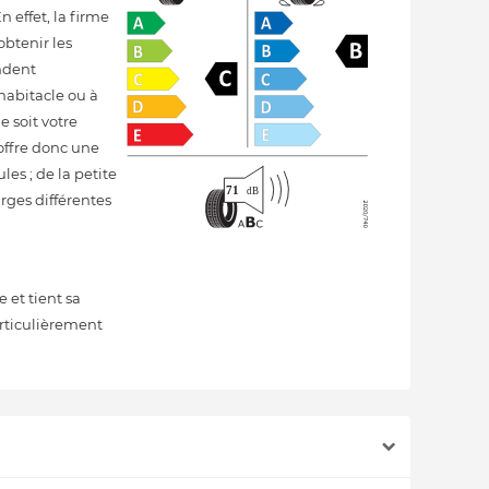
 effet, la firme
btenir les
ndent
'habitacle ou à
e soit votre
offre donc une
es ; de la petite
arges différentes
 et tient sa
articulièrement