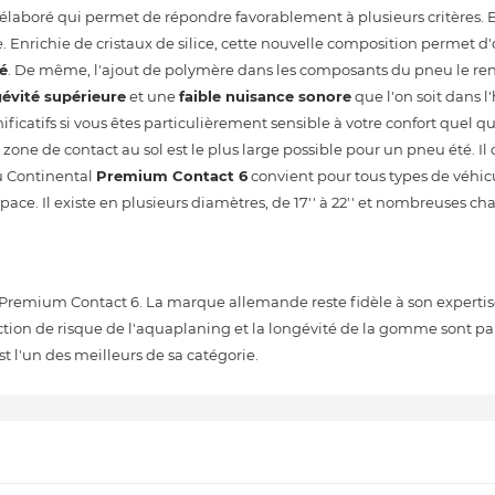
aboré qui permet de répondre favorablement à plusieurs critères. En
richie de cristaux de silice, cette nouvelle composition permet d'o
é
. De même, l'ajout de polymère dans les composants du pneu le re
évité supérieure
et une
faible nuisance sonore
que l'on soit dans l
ificatifs si vous êtes particulièrement sensible à votre confort quel qu
ne de contact au sol est le plus large possible pour un pneu été. Il 
u Continental
Premium Contact 6
convient pour tous types de véhicul
pace. Il existe en plusieurs diamètres, de 17'' à 22'' et nombreuses ch
Premium Contact 6. La marque allemande reste fidèle à son expertise
uction de risque de l'aquaplaning et la longévité de la gomme sont p
 l'un des meilleurs de sa catégorie.