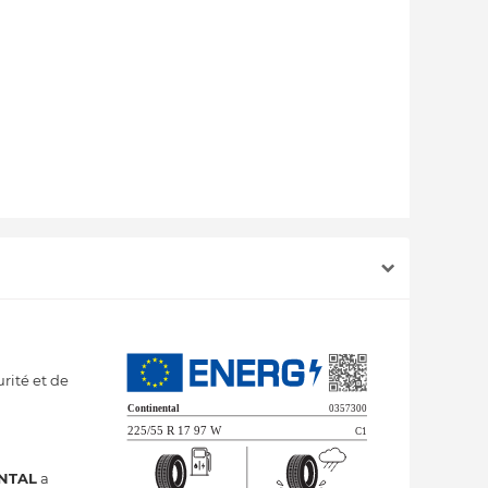
rité et de
NTAL
a