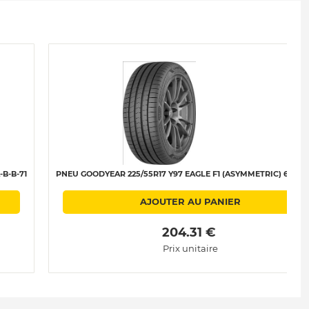
B-B-71
PNEU GOODYEAR 225/55R17 Y97 EAGLE F1 (ASYMMETRIC) 6 C-A-
AJOUTER AU PANIER
 204.31 € 
Prix unitaire