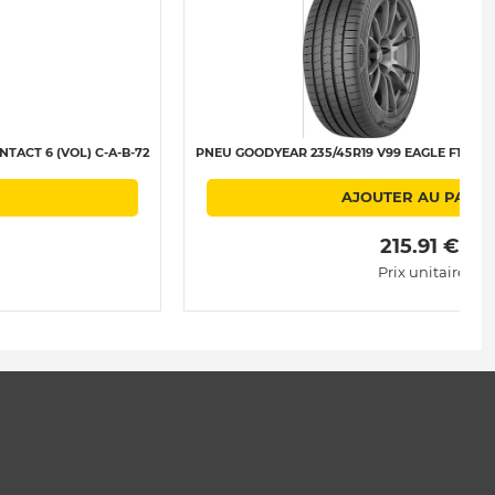
ACT 6 (VOL) C-A-B-72
PNEU GOODYEAR 235/45R19 V99 EAGLE F1 (ASY
AJOUTER AU PANIE
 215.91 € 
Prix unitaire