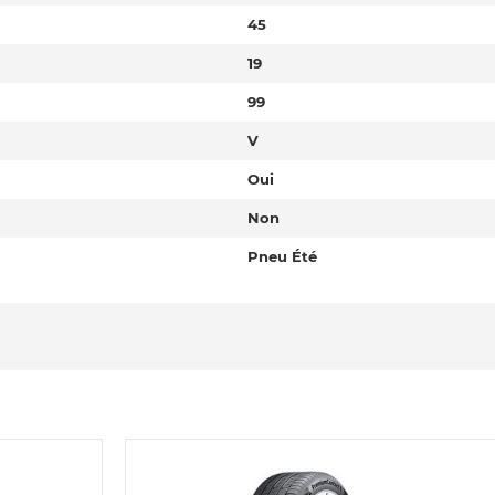
45
19
99
V
Oui
Non
Pneu Été