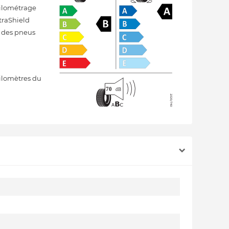
kilométrage
traShield
s des pneus
ilomètres du