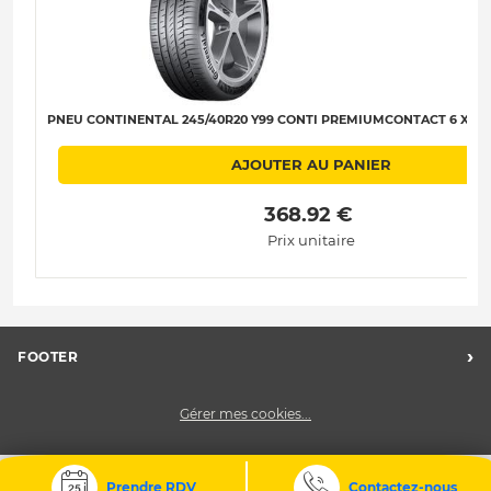
PNEU CONTINENTAL 245/40R20 Y99 CONTI PREMIUMCONTACT 6 XL (M
AJOUTER AU PANIER
 368.92 € 
Prix unitaire
›
FOOTER
FAQ
Gérer mes cookies...
Nos centres
Charte des données personnelles
CGV
Prendre RDV
Contactez-nous