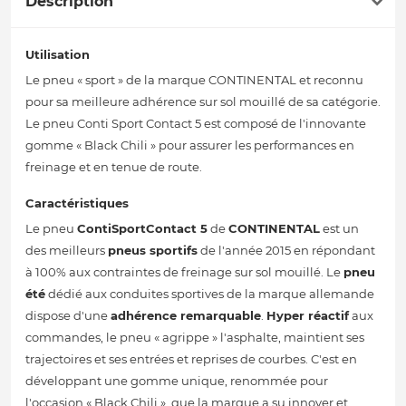
Description
Utilisation
Le pneu « sport » de la marque CONTINENTAL et reconnu
pour sa meilleure adhérence sur sol mouillé de sa catégorie.
Le pneu Conti Sport Contact 5 est composé de l'innovante
gomme « Black Chili » pour assurer les performances en
freinage et en tenue de route.
Caractéristiques
Le pneu
ContiSportContact 5
de
CONTINENTAL
est un
des meilleurs
pneus sportifs
de l'année 2015 en répondant
à 100% aux contraintes de freinage sur sol mouillé. Le
pneu
été
dédié aux conduites sportives de la marque allemande
dispose d'une
adhérence remarquable
.
Hyper réactif
aux
commandes, le pneu « agrippe » l'asphalte, maintient ses
trajectoires et ses entrées et reprises de courbes. C'est en
développant une gomme unique, renommée pour
l'occasion « Black Chili », que la marque a su innover et