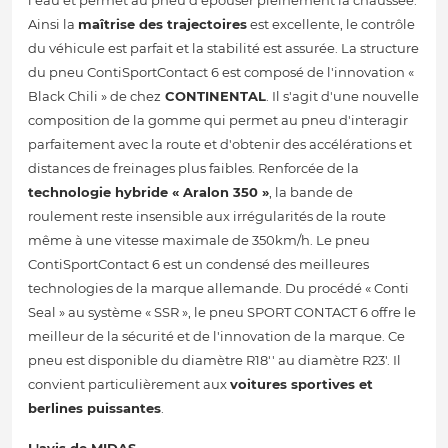
l'eau et permet au pneu d'épouser pleinement la chaussée.
Ainsi la
maîtrise des trajectoires
est excellente, le contrôle
du véhicule est parfait et la stabilité est assurée. La structure
du pneu ContiSportContact 6 est composé de l'innovation «
Black Chili » de chez
CONTINENTAL
. Il s'agit d'une nouvelle
composition de la gomme qui permet au pneu d'interagir
parfaitement avec la route et d'obtenir des accélérations et
distances de freinages plus faibles. Renforcée de la
technologie hybride « Aralon 350 »
, la bande de
roulement reste insensible aux irrégularités de la route
même à une vitesse maximale de 350km/h. Le pneu
ContiSportContact 6 est un condensé des meilleures
technologies de la marque allemande. Du procédé « Conti
Seal » au système « SSR », le pneu SPORT CONTACT 6 offre le
meilleur de la sécurité et de l'innovation de la marque. Ce
pneu est disponible du diamètre R18'' au diamètre R23'. Il
convient particulièrement aux
voitures sportives et
berlines puissantes
.