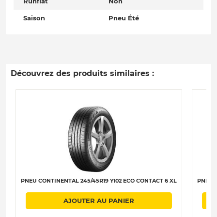
Runflat
Non
Saison
Pneu Été
Découvrez des produits similaires :
PNEU CONTINENTAL 245/45R19 Y102 ECO CONTACT 6 XL
PNEU C
AJOUTER AU PANIER