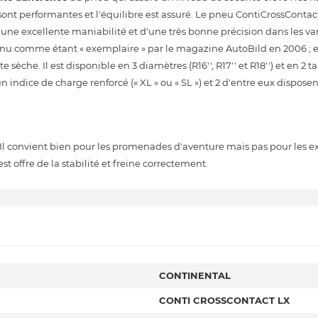
sont performantes et l'équilibre est assuré. Le pneu ContiCrossContac
'une excellente maniabilité et d'une très bonne précision dans les va
onnu comme étant « exemplaire » par le magazine AutoBild en 2006 ; e
sèche. Il est disponible en 3 diamètres (R16'', R17'' et R18'') et en 2 ta
 indice de charge renforcé (« XL » ou « SL ») et 2 d'entre eux disposen
 Il convient bien pour les promenades d'aventure mais pas pour les ex
st offre de la stabilité et freine correctement.
CONTINENTAL
CONTI CROSSCONTACT LX