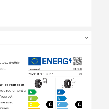
 4x4 d'offrir
ées.
ur les routes et
bande roulement a
'eau est
omme avec
isques