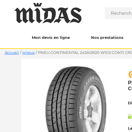
Mon devis en ligne
Nos prestations
Accueil
/
pneus
/
PNEU CONTINENTAL 245/45R20 W103 CONTI CRO
P
C
D
Le