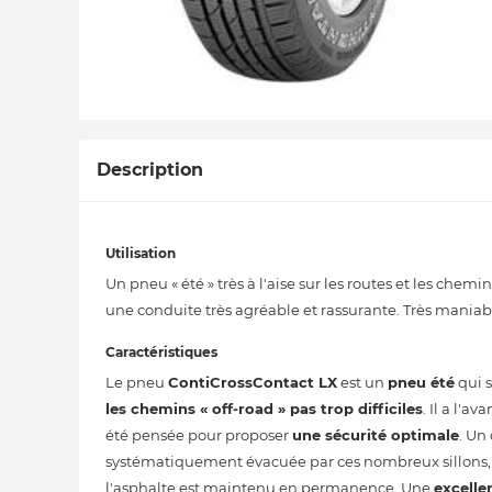
Description
Utilisation
Un pneu « été » très à l'aise sur les routes et les ch
une conduite très agréable et rassurante. Très maniable
Caractéristiques
Le pneu
ContiCrossContact LX
est un
pneu été
qui s
les chemins « off-road » pas trop difficiles
. Il a l'
été pensée pour proposer
une sécurité optimale
. Un
systématiquement évacuée par ces nombreux sillons, l
l'asphalte est maintenu en permanence. Une
excelle