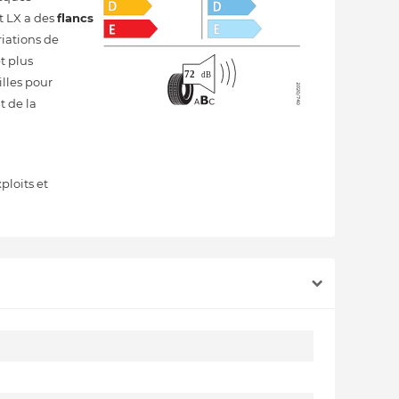
t LX a des
flancs
riations de
t plus
illes pour
t de la
ploits et