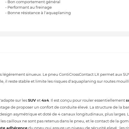
- Bon comportement général
- Performant au freinage
- Bonne résistance à l'aquaplaning
emins légèrement sinueux. Le pneu ContiCrossContact LX permet aux SUV
, il reste stable et limite les risques d'aquaplaning sur routes mouill
'adapte sur les
SUV
et
4x4
. Il est conçu pour rouler essentiellement
s
avantage de proposer un confort de conduite élevé. La structure de la 
 design asymétrique et doté de 4 canaux longitudinaux, plus larges. L
es cailloux ne sont pas retenus dans le pneu, et le contact de la g
nte adhérence
du pneu qui assure un niveau de sécurité elevé : les r