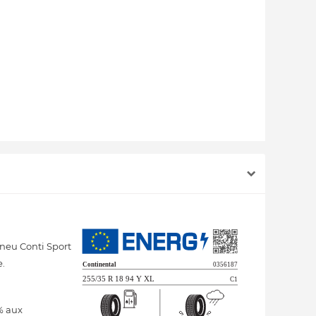
pneu Conti Sport
e.
% aux