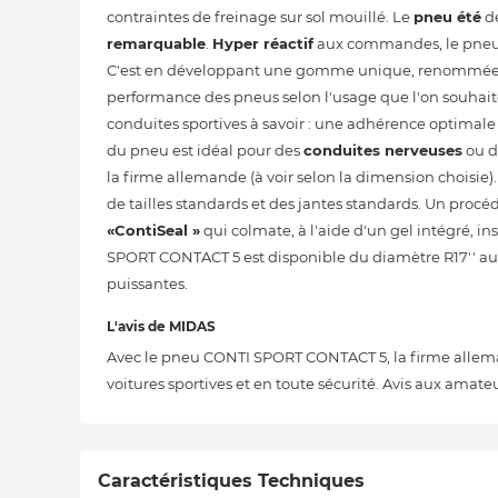
contraintes de freinage sur sol mouillé. Le
pneu été
dé
remarquable
.
Hyper réactif
aux commandes, le pneu « 
C'est en développant une gomme unique, renommée pour
performance des pneus selon l'usage que l'on souhaite
conduites sportives à savoir : une adhérence optimale
du pneu est idéal pour des
conduites nerveuses
ou d
la firme allemande (à voir selon la dimension choisie).
de tailles standards et des jantes standards. Un procé
«ContiSeal »
qui colmate, à l'aide d'un gel intégré, 
SPORT CONTACT 5 est disponible du diamètre R17'' au dia
puissantes.
L'avis de MIDAS
Avec le pneu CONTI SPORT CONTACT 5, la firme allem
voitures sportives et en toute sécurité. Avis aux amate
Caractéristiques Techniques