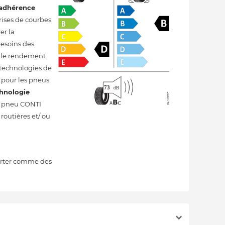
adhérence
rises de courbes.
er la
besoins des
, le rendement
 technologies de
 pour les pneus
hnologie
Le pneu CONTI
routières et/ ou
orter comme des