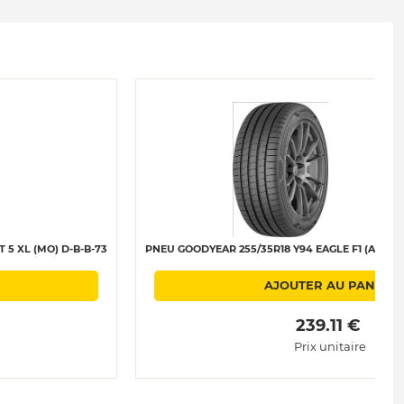
5 XL (MO) D-B-B-73
PNEU GOODYEAR 255/35R18 Y94 EAGLE F1 (ASYMME
AJOUTER AU PANIER
 239.11 € 
Prix unitaire