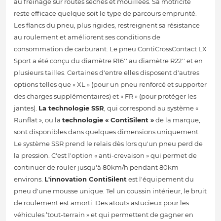
au freinage sur routes sèches et mouillées. Sa motricité
reste efficace quelque soit le type de parcours emprunté.
Les flancs du pneu, plus rigides, restreignent sa résistance
au roulement et améliorent ses conditions de
consommation de carburant. Le pneu ContiCrossContact LX
Sport a été conçu du diamètre R16'' au diamètre R22'' et en
plusieurs tailles. Certaines d'entre elles disposent d'autres
options telles que « XL » (pour un pneu renforcé et supporter
des charges supplémentaires) et « FR » (pour protéger les
jantes).
La technologie SSR
, qui correspond au système «
Runflat », ou la
technologie « ContiSilent »
de la marque,
sont disponibles dans quelques dimensions uniquement.
Le système SSR prend le relais dès lors qu'un pneu perd de
la pression. C'est l'option « anti-crevaison » qui permet de
continuer de rouler jusqu'à 80km/h pendant 80km
environs.
L'innovation ContiSilent
est l'équipement du
pneu d'une mousse unique. Tel un coussin intérieur, le bruit
de roulement est amorti. Des atouts astucieux pour les
véhicules ‘tout-terrain » et qui permettent de gagner en