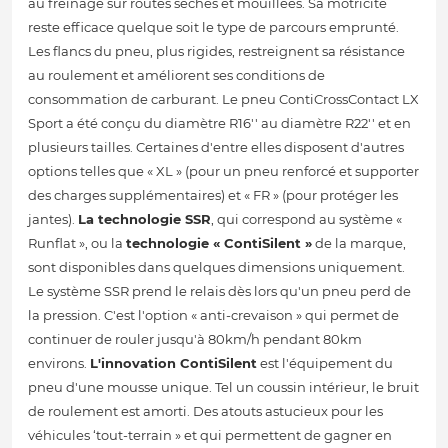
au freinage sur routes sèches et mouillées. Sa motricité
reste efficace quelque soit le type de parcours emprunté.
Les flancs du pneu, plus rigides, restreignent sa résistance
au roulement et améliorent ses conditions de
consommation de carburant. Le pneu ContiCrossContact LX
Sport a été conçu du diamètre R16'' au diamètre R22'' et en
plusieurs tailles. Certaines d'entre elles disposent d'autres
options telles que « XL » (pour un pneu renforcé et supporter
des charges supplémentaires) et « FR » (pour protéger les
jantes).
La technologie SSR
, qui correspond au système «
Runflat », ou la
technologie « ContiSilent »
de la marque,
sont disponibles dans quelques dimensions uniquement.
Le système SSR prend le relais dès lors qu'un pneu perd de
la pression. C'est l'option « anti-crevaison » qui permet de
continuer de rouler jusqu'à 80km/h pendant 80km
environs.
L'innovation ContiSilent
est l'équipement du
pneu d'une mousse unique. Tel un coussin intérieur, le bruit
de roulement est amorti. Des atouts astucieux pour les
véhicules ‘tout-terrain » et qui permettent de gagner en