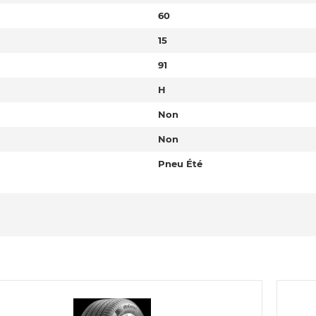
60
15
91
H
Non
Non
Pneu Été