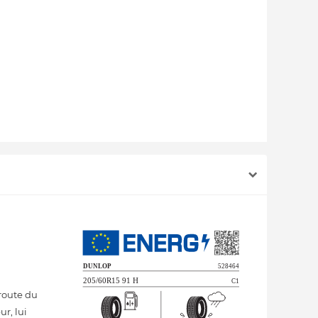
route du
r, lui