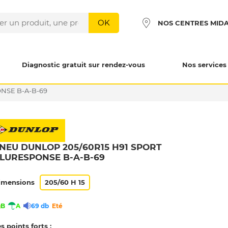
OK
NOS CENTRES MID
Diagnostic gratuit sur rendez-vous
Nos services
NSE B-A-B-69
NEU DUNLOP 205/60R15 H91 SPORT
LURESPONSE B-A-B-69
imensions
205/60 H 15
B
A
69 db
Eté
s points forts :