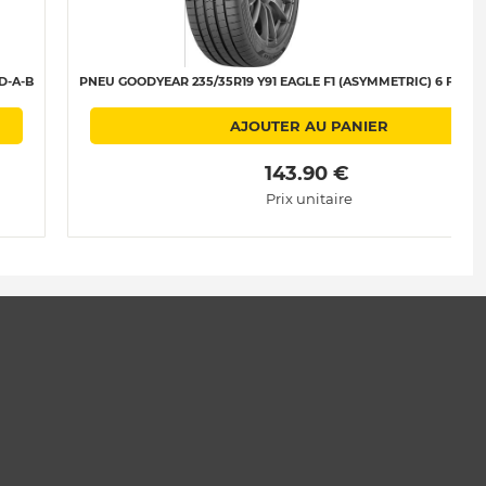
D-A-B
PNEU GOODYEAR 235/35R19 Y91 EAGLE F1 (ASYMMETRIC) 6 FP XL 
AJOUTER AU PANIER
 143.90 € 
Prix unitaire