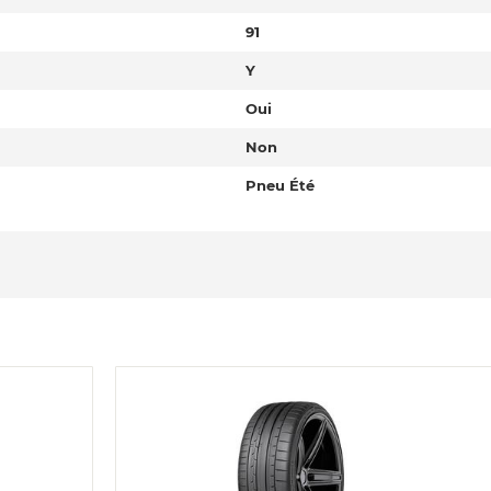
91
Y
Oui
Non
Pneu Été