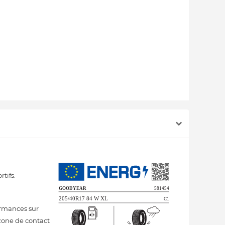
tifs.
ormances sur
 zone de contact