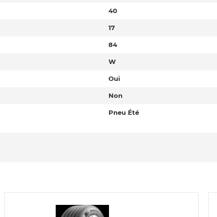
40
17
84
W
Oui
Non
Pneu Été