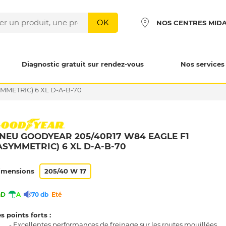
OK
NOS CENTRES MID
Diagnostic gratuit sur rendez-vous
Nos services
MMETRIC) 6 XL D-A-B-70
NEU GOODYEAR 205/40R17 W84 EAGLE F1
ASYMMETRIC) 6 XL D-A-B-70
imensions
205/40 W 17
D
A
70 db
Eté
s points forts :
- Excellentes performances de freinage sur les routes mouillées