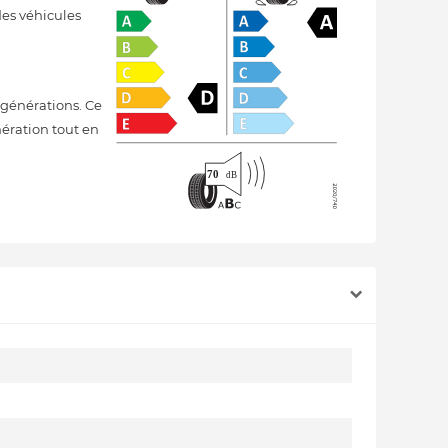
des véhicules
générations. Ce
nération tout en