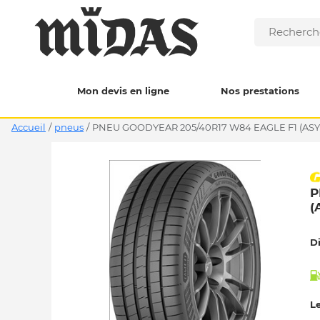
Mon devis en ligne
Nos prestations
Accueil
/
pneus
/
PNEU GOODYEAR 205/40R17 W84 EAGLE F1 (ASY
P
(
D
Le