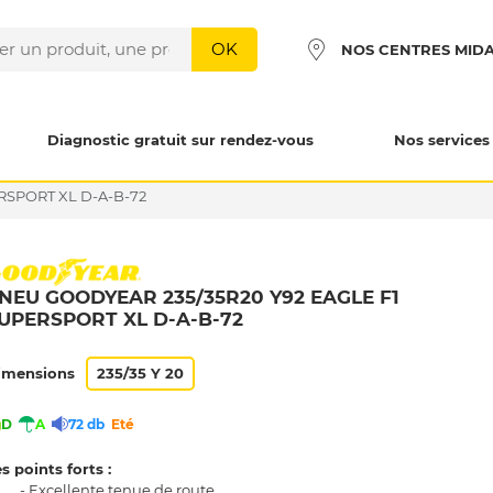
OK
NOS CENTRES MID
Diagnostic gratuit sur rendez-vous
Nos services
RSPORT XL D-A-B-72
NEU GOODYEAR 235/35R20 Y92 EAGLE F1
UPERSPORT XL D-A-B-72
imensions
235/35 Y 20
D
A
72 db
Eté
s points forts :
- Excellente tenue de route.