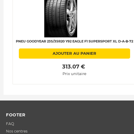
PNEU GOODYEAR 235/35R20 Y92 EAGLE F1 SUPERSPORT XL D-A-B-72
AJOUTER AU PANIER
 313.07 € 
Prix unitaire
FOOTER
FAQ
Nos centres