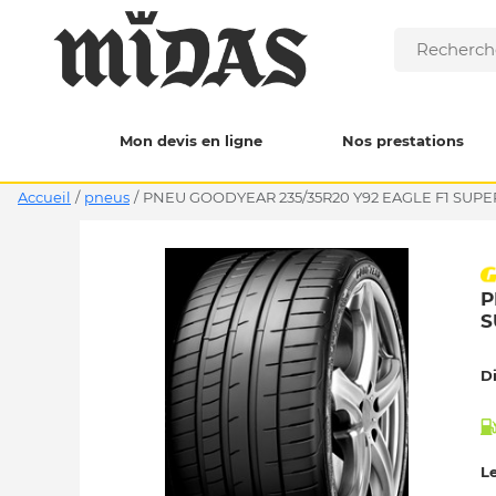
Mon devis en ligne
Nos prestations
Accueil
/
pneus
/
PNEU GOODYEAR 235/35R20 Y92 EAGLE F1 SUPE
P
S
D
Le