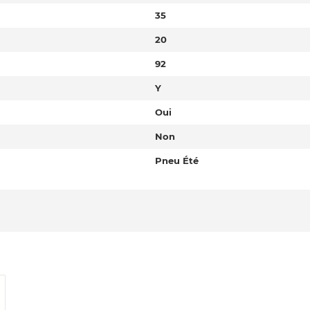
35
20
92
Y
Oui
Non
Pneu Été