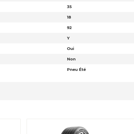
35
18
92
Y
Oui
Non
Pneu Été