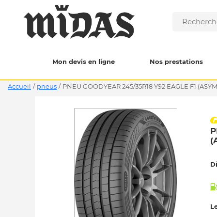
Mon devis en ligne
Nos prestations
Accueil
/
pneus
/
PNEU GOODYEAR 245/35R18 Y92 EAGLE F1 (ASYM
P
(
D
Le