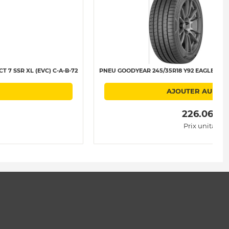
7 SSR XL (EVC) C-A-B-72
PNEU GOODYEAR 245/35R18 Y92 EAGLE F1 (A
AJOUTER AU PAN
 226.06 € 
Prix unitaire