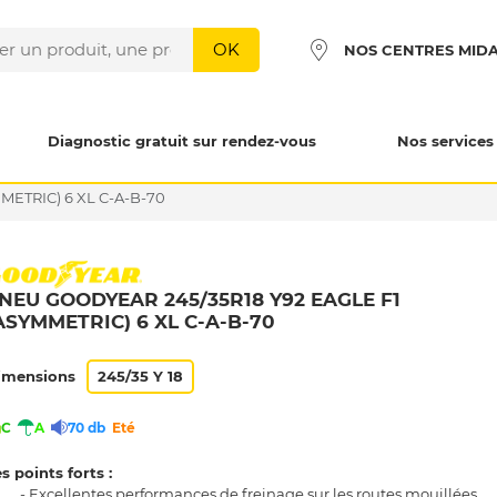
OK
NOS CENTRES MID
Diagnostic gratuit sur rendez-vous
Nos services
METRIC) 6 XL C-A-B-70
NEU GOODYEAR 245/35R18 Y92 EAGLE F1
ASYMMETRIC) 6 XL C-A-B-70
imensions
245/35 Y 18
C
A
70 db
Eté
s points forts :
- Excellentes performances de freinage sur les routes mouillées