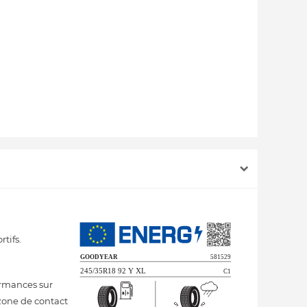
tifs.
ormances sur
 zone de contact