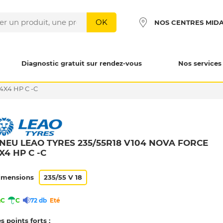
OK
NOS CENTRES MID
Diagnostic gratuit sur rendez-vous
Nos services
4X4 HP C -C
NEU LEAO TYRES 235/55R18 V104 NOVA FORCE
X4 HP C -C
imensions
235/55 V 18
C
C
72 db
Eté
s points forts :