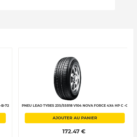
-B-72
PNEU LEAO TYRES 235/55R18 V104 NOVA FORCE 4X4 HP C -C
AJOUTER AU PANIER
 172.47 € 