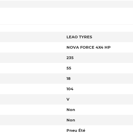
LEAO TYRES
NOVA FORCE 4X4 HP
235
55
18
104
V
Non
Non
Pneu Été