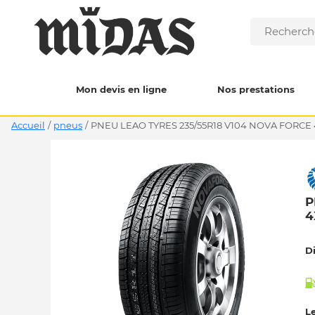
Mon devis en ligne
Nos prestations
Accueil
/
pneus
/
PNEU LEAO TYRES 235/55R18 V104 NOVA FORCE 
P
4
D
Le