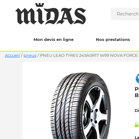
Mon devis en ligne
Nos prestations
Accueil
/
pneus
/
PNEU LEAO TYRES 245/45R17 W99 NOVA FORCE 
P
B
D
Le