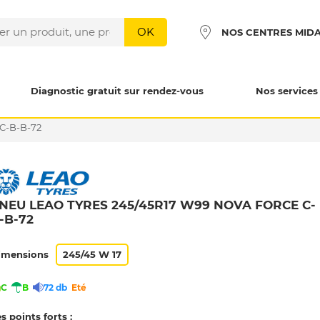
OK
NOS CENTRES MID
Diagnostic gratuit sur rendez-vous
Nos services
C-B-B-72
NEU LEAO TYRES 245/45R17 W99 NOVA FORCE C-
-B-72
imensions
245/45 W 17
C
B
72 db
Eté
s points forts :