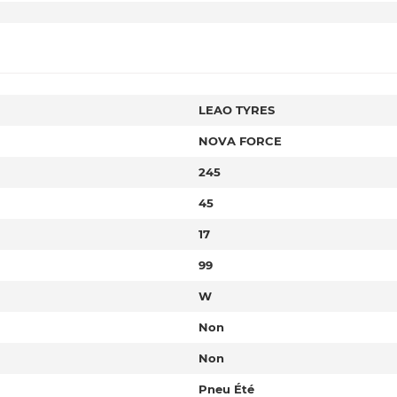
LEAO TYRES
NOVA FORCE
245
45
17
99
W
Non
Non
Pneu Été