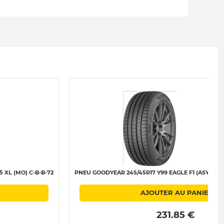
 XL (MO) C-B-B-72
PNEU GOODYEAR 245/45R17 Y99 EAGLE F1 (ASYMMET
AJOUTER AU PANIER
 231.85 € 