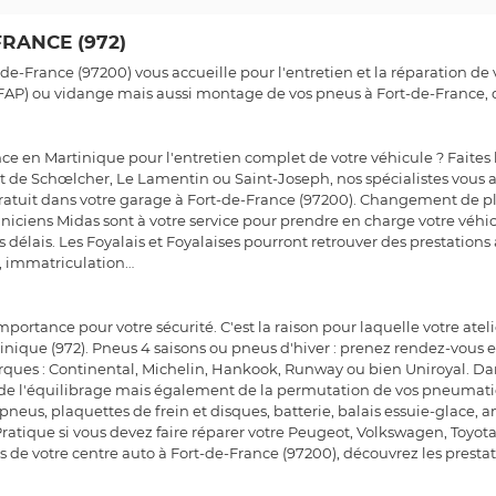
RANCE (972)
-de-France (97200) vous accueille pour l'entretien et la réparation 
 (FAP) ou vidange mais aussi montage de vos pneus à Fort-de-France,
ce en Martinique pour l'entretien complet de votre véhicule ? Faites 
t de Schœlcher, Le Lamentin ou Saint-Joseph, nos spécialistes vous a
 gratuit dans votre garage à Fort-de-France (97200). Changement de 
chniciens Midas sont à votre service pour prendre en charge votre véhic
s délais. Les Foyalais et Foyalaises pourront retrouver des prestation
n, immatriculation…
ortance pour votre sécurité. C'est la raison pour laquelle votre ate
nique (972). Pneus 4 saisons ou pneus d'hiver : prenez rendez-vous 
arques : Continental, Michelin, Hankook, Runway ou bien Uniroyal. D
 de l'équilibrage mais également de la permutation de vos pneuma
: pneus, plaquettes de frein et disques, batterie, balais essuie-glace
ratique si vous devez faire réparer votre Peugeot, Volkswagen, Toyota
ées de votre centre auto à Fort-de-France (97200), découvrez les presta