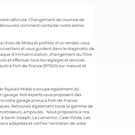
de votre véhicule. Changement de courroie de
 découvrez comment contacter notre atelier.
le choix de Midas et profitez d'un rendez-vous
ccueillent et vous guident dans le diagnostic de
plaque d'immatriculation, changement du filtre
ule et effectuer tous les réglages et services
s auto à Fort-de-France (97200) sur-mesure et
lier foyalais Midas s'occupe également du
en garage. Nos experts vous proposent des
ans notre garage pneus à Fort-de-France
tiques. Retrouvez également toute la gamme de
, amortisseurs, ampoules… Nous proposons à nos
 à Saint-Joseph, Le Lamentin, Case-Pilote, Les
tions adaptées et confiez l'entretien de votre